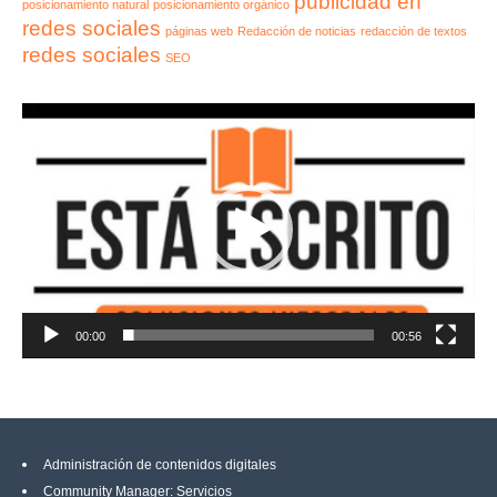
publicidad en
posicionamiento natural
posicionamiento orgánico
redes sociales
páginas web
Redacción de noticias
redacción de textos
redes sociales
SEO
Reproductor
de
vídeo
00:00
00:56
Administración de contenidos digitales
Community Manager: Servicios