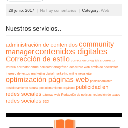
28 junio, 2017
|
No hay comentarios
| Category:
Web
Nuestros servicios..
community
administración de contenidos
contenidos digitales
manager
Corrección de estilo
corrección ortográfica
corrector
literario
corrector online
corrector ortográfico
desarrollo web
envío de newsletter
Ingreso de textos
marketing digital
marketing online
newsletter
optimización páginas web
posicionamiento
publicidad en
posicionamiento natural
posicionamiento orgánico
redes sociales
páginas web
Redacción de noticias
redacción de textos
redes sociales
SEO
Reproductor
de