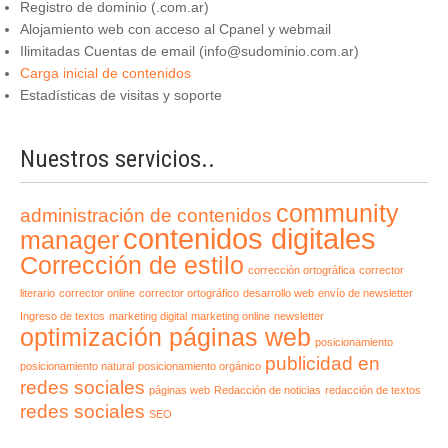
Registro de dominio (.com.ar)
Alojamiento web con acceso al Cpanel y webmail
Ilimitadas Cuentas de email (info@sudominio.com.ar)
Carga inicial de contenidos
Estadísticas de visitas y soporte
Nuestros servicios..
community
administración de contenidos
contenidos digitales
manager
Corrección de estilo
corrección ortográfica
corrector
literario
corrector online
corrector ortográfico
desarrollo web
envío de newsletter
Ingreso de textos
marketing digital
marketing online
newsletter
optimización páginas web
posicionamiento
publicidad en
posicionamiento natural
posicionamiento orgánico
redes sociales
páginas web
Redacción de noticias
redacción de textos
redes sociales
SEO